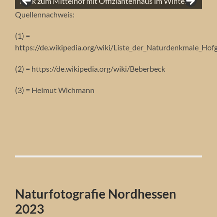
Die große Hute-Allee im Winter.
Beberbecker Bäume im Herbst.
Blick zum Mittelhof mit Offiziantenhaus im Winter.
Die große Hute-Allee im Herbst.
Die Briefmarkeneiche mit Sonnenaufgang.
Die Briefmarkeneiche im Winter.
Eine Eichenallee oberhalb vom großen Rondell.
Das Beberbecker Schloss mit Pferdetränke.
Sonnenuntergang.
Die große Hute-Allee im Frühjahr.
Quellennachweis:
(1) =
https://de.wikipedia.org/wiki/Liste_der_Naturdenkmale_Hof
(2) = https://de.wikipedia.org/wiki/Beberbeck
(3) = Helmut Wichmann
Naturfotografie Nordhessen
2023