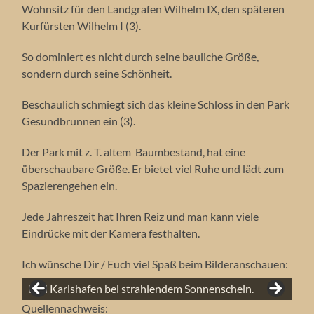
Wohnsitz für den Landgrafen Wilhelm IX, den späteren
Kurfürsten Wilhelm I (3).
So dominiert es nicht durch seine bauliche Größe,
sondern durch seine Schönheit.
Beschaulich schmiegt sich das kleine Schloss in den Park
Gesundbrunnen ein (3).
Der Park mit z. T. altem Baumbestand, hat eine
überschaubare Größe. Er bietet viel Ruhe und lädt zum
Spazierengehen ein.
Jede Jahreszeit hat Ihren Reiz und man kann viele
Eindrücke mit der Kamera festhalten.
Knallrote Mohnblüten vor einem reifen Weizenfeld
Ich wünsche Dir / Euch viel Spaß beim Bilderanschauen:
Reifes Kornfeld mit Sonnenuntergang bei
Die Trendelburg im Schnee zum Lichterfest, Anfang
Helmarshausen zu Herbstbeginn mit
Herrliche rote Mohnblüten vor azurblauem Himmel
Rapsblüte in Sababurg bei strahlendem
Fast mystisch diese Stimmung, frühmorgens bei
bei Immenhausen, im Hintergrund der Hohe
Reife Frucht im Sommer 2020 in der Gemarkung
Winterlicher Brunnentempel in Hofgeismar im Jahr
Hombressen.
Dez. 2023.
Bad Karlshafen bei strahlendem Sonnenschein.
Nebelschwaden.
Der Dampfer "Kaiser Wilhelm" auf der Weser, 2022.
bei Hofgeismar.
Sonnenschein..
Beberbeck.
Dörnberg.
Hombressen.
Morgenstimmung bei Hofgeismar.
2025.
Herbstliches Schlösschen Schönburg im Jahr 2021.
"Das Tempelchen" im Jahr 2021.
Das Schlösschen Schönburg im Jahr 2003.
Quellennachweis: