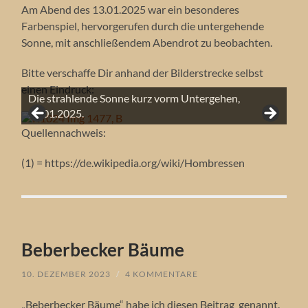
Am Abend des 13.01.2025 war ein besonderes
Farbenspiel, hervorgerufen durch die untergehende
Sonne, mit anschließendem Abendrot zu beobachten.
Bitte verschaffe Dir anhand der Bilderstrecke selbst
einen Eindruck:
Die strahlende Sonne kurz vorm Untergehen,
Licht und Schatten durch untergehende Sonne,
Die untergehende Sonne berührt schon fast den
Abendrot an der Friedenseiche, 13.01.2025.
Sonnenuntergang am 13.01.2025.
13.01.2025.
13.01.2025.
Lichterspiel an der Friedenseiche, 13.01.2025.
Die Friedenseiche mit Sonnenuntergang.
Wetterphänomen Rauhreif.
Sonnenaufgang mit Margariten.
150 Jahre Friedenseiche Hombressen.
Eisblumen an der Friedenseiche.
Ein schöner Sonnenuntergang.
Vollmond hinter der Friedenseiche.
Farbstimmung durch die aufgehende Sonne.
Horizont.
Blühendes Rapsfeld mit Friedenseiche.
Die rote Sonne geht hinter der Friedenseiche unter.
Quellennachweis:
(1) = https://de.wikipedia.org/wiki/Hombressen
Beberbecker Bäume
10. DEZEMBER 2023
/
4 KOMMENTARE
„Beberbecker Bäume“ habe ich diesen Beitrag genannt.