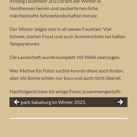
Anfang Dezember 2023 brach der Winter in
Nordhessen herein und zauberte herrliche
märchenhafte Schneelandschaften hervor.
Der Winter zeigte sich in all seinen Facetten: Viel
Schnee, starker Frost und auch Sonnenschein bei kalten
Temperaturen.
Die Landschaft wurde komplett mit Weiß überzogen.
Wer Motive für Fotos suchte konnte diese auch finden,
aber die Sonne schien nur kurz und auch nicht überall.
Nachfolgend habe ich einige Fotos zusammengestellt:
Die Friedenseiche Hombressen im Winter 2023.
Die Sababurg im Winter 2023.
Tierpark Sababurg im Winter 2023.
Wisente im Tierpark Sababurg.
Weite Winterkulisse im Tierpark.
Die Trendelburg im Winter 2023.
Die Kamineiche im Urwald Sababurg im Winter.
Die große Huteallee in Beberbeck.
Mehrstämmige Buche im Urwald Sababurg.
Die Zyklopeneiche im Urwald Sababurg.
Alter Urwaldriese im Urwald Sababurg.
Uralte Eiche im Urwald Sababurg.
Alte absterbende Eiche im Urwald.
Der Brunnenpark Hofgeismar im Herbst.
Brunnenteich Hofgeismar im Herbst.
Abendrot bei Hofgeismar.