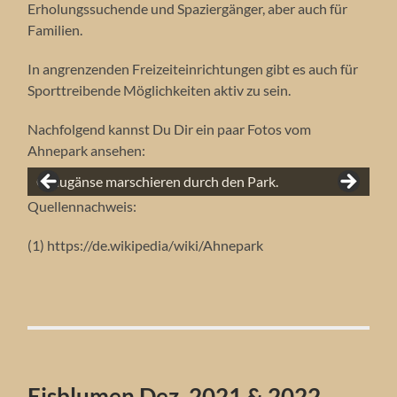
Erholungssuchende und Spaziergänger, aber auch für
Familien.
In angrenzenden Freizeiteinrichtungen gibt es auch für
Sporttreibende Möglichkeiten aktiv zu sein.
Nachfolgend kannst Du Dir ein paar Fotos vom
Ahnepark ansehen:
Eine graubraune Höckergans ist kaum zu sehen
Japanische Zierkirschen im Ahnepark.
Ein Graureiher am See.
Graugänse marschieren durch den Park.
zwischen den Narzissen.
Ein Hügel bepflanzt mit vielen Narzissen.
Osterglocken / Narzissen so weit das Auge reicht.
Quellennachweis:
(1) https://de.wikipedia/wiki/Ahnepark
Eisblumen Dez. 2021 & 2022