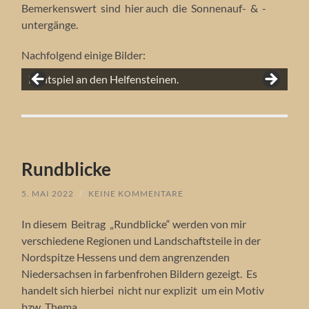
Bemerkenswert sind hier auch die Sonnenauf- & -
untergänge.
Nachfolgend einige Bilder:
Die Helfensteine werden gerne als Aussichtspunkt
Der Sonnenaufgang an den Helfensteinen, Juni 2022.
Die Sonnenwiege im Juni 2022.
Lichtspiel an den Helfensteinen.
Sonnenaufgang am Hohen Dörnberg.
erklommen.
Ein Segelflieger rauscht über Einem hinweg.
Die Helfensteine.
Rundblicke
5. MAI 2022
/
KEINE KOMMENTARE
In diesem Beitrag „Rundblicke“ werden von mir
verschiedene Regionen und Landschaftsteile in der
Nordspitze Hessens und dem angrenzenden
Niedersachsen in farbenfrohen Bildern gezeigt. Es
handelt sich hierbei nicht nur explizit um ein Motiv
bzw. Thema.