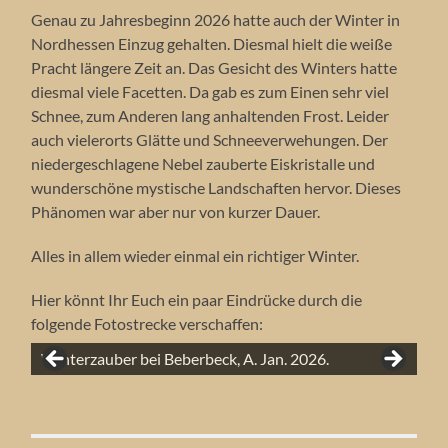
Genau zu Jahresbeginn 2026 hatte auch der Winter in
Nordhessen Einzug gehalten. Diesmal hielt die weiße
Pracht längere Zeit an. Das Gesicht des Winters hatte
diesmal viele Facetten. Da gab es zum Einen sehr viel
Schnee, zum Anderen lang anhaltenden Frost. Leider
auch vielerorts Glätte und Schneeverwehungen. Der
niedergeschlagene Nebel zauberte Eiskristalle und
wunderschöne mystische Landschaften hervor. Dieses
Phänomen war aber nur von kurzer Dauer.
Alles in allem wieder einmal ein richtiger Winter.
Hier könnt Ihr Euch ein paar Eindrücke durch die
folgende Fotostrecke verschaffen:
Brunnen mit Offiziantenhaus in Beberbeck,
Die Briefmarkeneiche in der Gemarkung Beberbeck,
Der idyllische Ort Wahmbeck an der Weser, A. Jan.
Das Offiziantenhaus mit Schafherde in Beberbeck, A.
Die Trendelburg mit Schnee überzuckert, A. Jan.
Das Schloss Schönburg in Hofgeismar mit
11.01.2026.
Das Schloß Beberbeck, A. Jan. 2026.
Winterzauber bei Beberbeck, A. Jan. 2026.
Einfach nur zauberhaft, Landschaft bei Beberbeck.
Winteridylle bei Beberbeck.
A. Jan. 2026.
Huteeichenallee in Beberbeck, A. Jan. 2026.
Große Huteeichenallee in Beberbeck, A. Jan. 2026.
2026.
Das Rathaus von Bad Karlshafen, A. Jan. 2026.
Reinhardswald am Udenhäuser Stock, A. Jan. 2026.
Jan. 2026.
2026.
Brunnenteich, A. Jan. 2026.