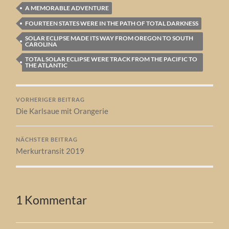
A MEMORABLE ADVENTURE
FOURTEEN STATES WERE IN THE PATH OF TOTAL DARKNESS
SOLAR ECLIPSE MADE ITS WAY FROM OREGON TO SOUTH
CAROLINA
TOTAL SOLAR ECLIPSE WERE TRACK FROM THE PACIFIC TO
THE ATLANTIC
VORHERIGER BEITRAG
Die Karlsaue mit Orangerie
NÄCHSTER BEITRAG
Merkurtransit 2019
1 Kommentar