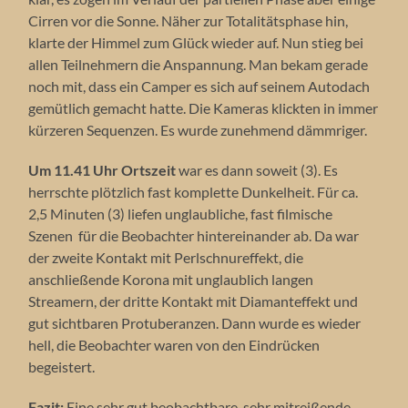
Cirren vor die Sonne. Näher zur Totalitätsphase hin,
klarte der Himmel zum Glück wieder auf. Nun stieg bei
allen Teilnehmern die Anspannung. Man bekam gerade
noch mit, dass ein Camper es sich auf seinem Autodach
gemütlich gemacht hatte. Die Kameras klickten in immer
kürzeren Sequenzen. Es wurde zunehmend dämmriger.
Um 11.41 Uhr Ortszeit
war es dann soweit (3). Es
herrschte plötzlich fast komplette Dunkelheit. Für ca.
2,5 Minuten (3) liefen unglaubliche, fast filmische
Szenen für die Beobachter hintereinander ab. Da war
der zweite Kontakt mit Perlschnureffekt, die
anschließende Korona mit unglaublich langen
Streamern, der dritte Kontakt mit Diamanteffekt und
gut sichtbaren Protuberanzen. Dann wurde es wieder
hell, die Beobachter waren von den Eindrücken
begeistert.
Fazit:
Eine sehr gut beobachtbare, sehr mitreißende,