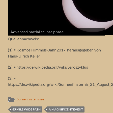
Beginning of partial eclipse phase with a group of
The third contact with a diamond and solar
Again the partial eclipse phase with a group of
sunspots..
Advanced partial eclipse phase.
A small crescent.
The diamond effect.
The Baily´s Beads.
The totality.
prominence eruptions.
sunspots.
A small group of observer.
Quellennachweis:
(1) = Kosmos Himmels-Jahr 2017, herausgegeben von
Hans-Ulrich Keller
(2) = https://de.wikipedia.org/wiki/Saroszyklus
(3) =
https://de.wikipedia.org/wiki/Sonnenfinsternis_21._August_
Sonnenfinsternisse
65 MILE WIDE PATH
A MAGNIFICENT EVENT