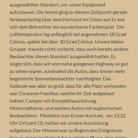
ausgewählten Standort, um unser Equipment
aufzubauen. Die Sonne ging zu diesem Zeitpunkt gerade
farbenprächtig über dem Horizont im Osten auf. Es bot
sich dem Betrachter ein wunderbares Farbenspiel. Die
Lufttemperatur lag anfänglich bei angenehmen 18 Grad
Celsius, später bei über 30 Grad Celsius. Unsere kleine
Gruppe staunte nicht schlecht, dass auch bereits andere
Beobachter diesen Standort ausgewählt hatten. Es
zeigte sich, dass wir vom nahe gelegenen Highway so gut
zu sehen waren, zumindest die Autos, dass immer mehr
begeisterte Sonnenbeobachter nachfolgten. Das
Gelände war aber so groß, dass für alle Platz vorhanden
war. Da waren Familien, welche Ihr Zelt aufgebaut
hatten, Camper mit Komplettausrüstung,
Motorradfahrer, und weitere Autos mit euphorischen
Beobachtern. Pünktlich zum Ersten Kontakt, um 10.22
Uhr Ortszeit (3), hatten wir unsere Ausrüstung
aufgebaut. Der Himmel war zu Beginn des Ereignisses
klar, es zogen im Verlauf der partiellen Phase aber einige