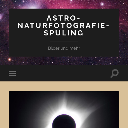
ASTRO-
NATURFOTOGRAFIE-
SPULING
Bilder und mehr
Suchfe
Mobile-
ein-/a
Menü
ein-/ausblenden