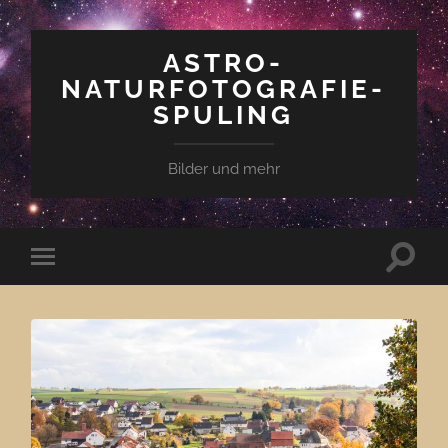
ASTRO-
NATURFOTOGRAFIE-
SPULING
Bilder und mehr
Suchfe
Mobile-
ein-/a
Menü
ein-/ausblenden