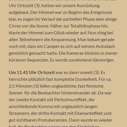
Uhr Ortszeit (3), hatten wir unsere Ausrüstung
aufgebaut. Der Himmel war zu Beginn des Ereignisses
klar, es zogen im Verlauf der partiellen Phase aber einige
Cirren vor die Sonne. Näher zur Totalitätsphase hin,
klarte der Himmel zum Glück wieder auf. Nun stieg bei
allen Teilnehmern die Anspannung. Man bekam gerade
noch mit, dass ein Camper es sich auf seinem Autodach
gemütlich gemacht hatte. Die Kameras klickten in immer
kürzeren Sequenzen. Es wurde zunehmend dämmriger.
Um 11.41 Uhr Ortszeit
war es dann soweit (3). Es
herrschte plötzlich fast komplette Dunkelheit. Für ca.
2,5 Minuten (3) liefen unglaubliche, fast filmische
Szenen für die Beobachter hintereinander ab. Da war
der zweite Kontakt mit Perlschnureffekt, die
anschließende Korona mit unglaublich langen
Streamern, der dritte Kontakt mit Diamanteffekt und
gut sichtbaren Protuberanzen. Dann wurde es wieder
hell, die Beobachter waren von den Eindrücken