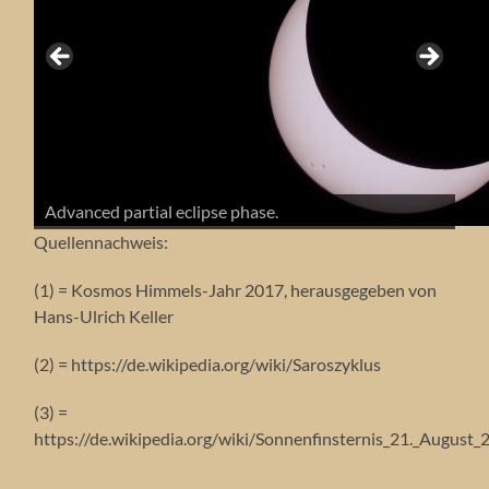
Beginning of partial eclipse phase with a group of
The third contact with a diamond and solar
Again the partial eclipse phase with a group of
sunspots..
Advanced partial eclipse phase.
A small crescent.
The diamond effect.
The Baily´s Beads.
The totality.
prominence eruptions.
sunspots.
A small group of observer.
Quellennachweis:
(1) = Kosmos Himmels-Jahr 2017, herausgegeben von
Hans-Ulrich Keller
(2) = https://de.wikipedia.org/wiki/Saroszyklus
(3) =
https://de.wikipedia.org/wiki/Sonnenfinsternis_21._August_