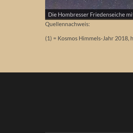
Die Hombresser Friedenseiche mi
Doch noch eine Sternschnuppe "er
Die Hombresser Friedenseiche m
Lichtstrahlen.
Sternstrichspuren und Hombresse
Eine Sternschnuppe, noch gerade 
Ein Meteor mit Sommermilchstra
Quellennachweis:
(1) = Kosmos Himmels-Jahr 2018, 