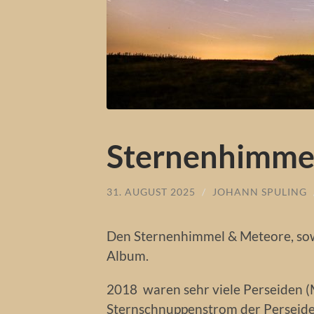
Sternenhimme
31. AUGUST 2025
/
JOHANN SPULING
Den Sternenhimmel & Meteore, sowi
Album.
2018 waren sehr viele Perseiden (
Sternschnuppenstrom der Perseiden