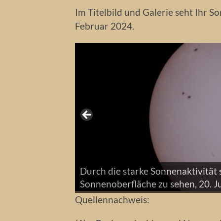
Im Titelbild und Galerie seht Ihr S
Februar 2024.
Durch die starke Sonnenaktivität 
Sonnenfleck vom 29. Februar 202
Sonnenoberfläche zu sehen, 20. Ju
Quellennachweis: