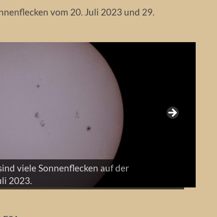
onnenflecken vom 20. Juli 2023 und 29.
sind viele Sonnenflecken auf der
4.
li 2023.