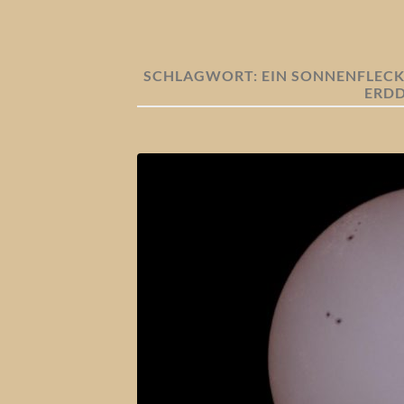
SCHLAGWORT:
EIN SONNENFLECK 
RDD