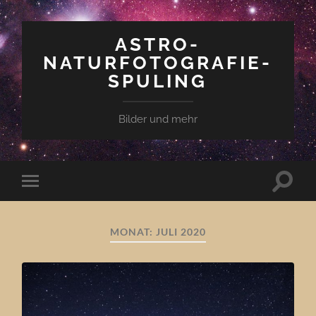
ASTRO-
NATURFOTOGRAFIE-
SPULING
Bilder und mehr
Suchfe
Mobile-
ein-/a
Menü
ein-/ausblenden
MONAT:
JULI 2020