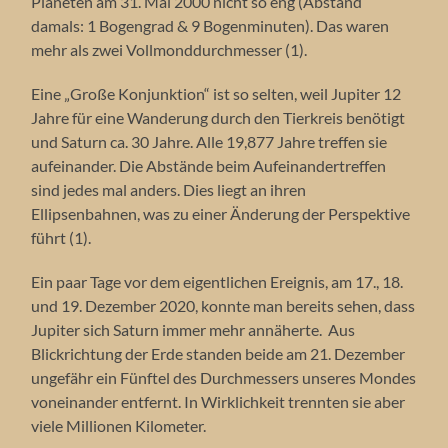
Planeten am 31. Mai 2000 nicht so eng (Abstand
damals: 1 Bogengrad & 9 Bogenminuten). Das waren
mehr als zwei Vollmonddurchmesser (1).
Eine „Große Konjunktion“ ist so selten, weil Jupiter 12
Jahre für eine Wanderung durch den Tierkreis benötigt
und Saturn ca. 30 Jahre. Alle 19,877 Jahre treffen sie
aufeinander. Die Abstände beim Aufeinandertreffen
sind jedes mal anders. Dies liegt an ihren
Ellipsenbahnen, was zu einer Änderung der Perspektive
führt (1).
Ein paar Tage vor dem eigentlichen Ereignis, am 17., 18.
und 19. Dezember 2020, konnte man bereits sehen, dass
Jupiter sich Saturn immer mehr annäherte. Aus
Blickrichtung der Erde standen beide am 21. Dezember
ungefähr ein Fünftel des Durchmessers unseres Mondes
voneinander entfernt. In Wirklichkeit trennten sie aber
viele Millionen Kilometer.