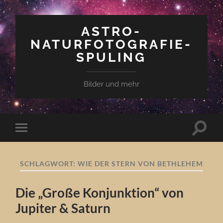
ASTRO-
NATURFOTOGRAFIE-
SPULING
Bilder und mehr
Suchfe
Mobile-
ein-/a
Menü
ein-/ausblenden
SCHLAGWORT:
WIE DER STERN VON BETHLEHEM
Die „Große Konjunktion“ von
Jupiter & Saturn