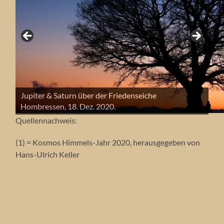
Jupiter & Saturn über der Friedenseiche
Der Mond li., re. Jupiter & Saturn bei ihrer
Der Mond li., re. Jupiter & Saturn bei ihrer
Jupiter & Saturn am 18. Dez. 2020.
Hombressen, 18. Dez. 2020.
Annäherung, 17. Dez. 2020.
Annäherung, 17. Dez. 2020.
Quellennachweis:
(1) = Kosmos Himmels-Jahr 2020, herausgegeben von
Hans-Ulrich Keller