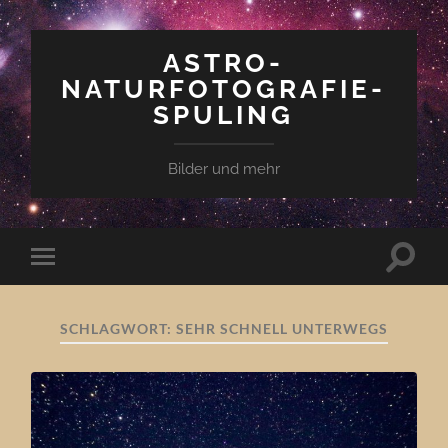
ASTRO-
NATURFOTOGRAFIE-
SPULING
Bilder und mehr
Suchfe
Mobile-
ein-/a
Menü
ein-/ausblenden
SCHLAGWORT:
SEHR SCHNELL UNTERWEGS