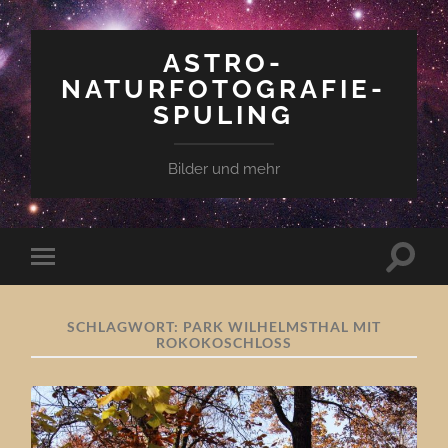
ASTRO-
NATURFOTOGRAFIE-
SPULING
Bilder und mehr
Suchfe
Mobile-
ein-/a
Menü
ein-/ausblenden
SCHLAGWORT:
PARK WILHELMSTHAL MIT
ROKOKOSCHLOSS