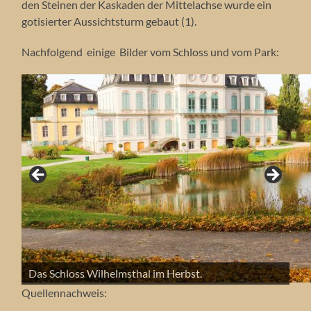
den Steinen der Kaskaden der Mittelachse wurde ein
gotisierter Aussichtsturm gebaut (1).
Nachfolgend einige Bilder vom Schloss und vom Park:
Das Schloss Wilhelmsthal im Winter.
Das Schloss Wilhelmsthal im Herbst.
Das Schloss Wilhelmsthal im Sommer.
Der Aussichtsturm im Park Wilhelmsthal.
Der Park und das Schloss.
Das Schloss und der Teich im Frühjahr.
Quellennachweis: