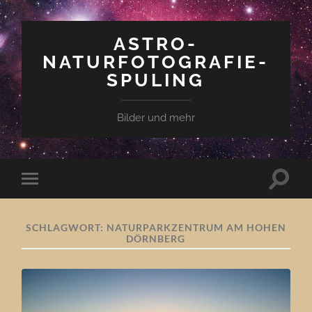
ASTRO-
NATURFOTOGRAFIE-
SPULING
Bilder und mehr
Suchfe
Mobile-
ein-/a
Menü
ein-/ausblenden
SCHLAGWORT:
NATURPARKZENTRUM AM HOHEN
DÖRNBERG