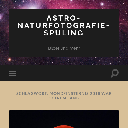
ASTRO-
NATURFOTOGRAFIE-
SPULING
Bilder und mehr
Suchfe
Mobile-
ein-/a
Menü
ein-/ausblenden
SCHLAGWORT:
MONDFINSTERNIS 2018 WAR
EXTREM LANG