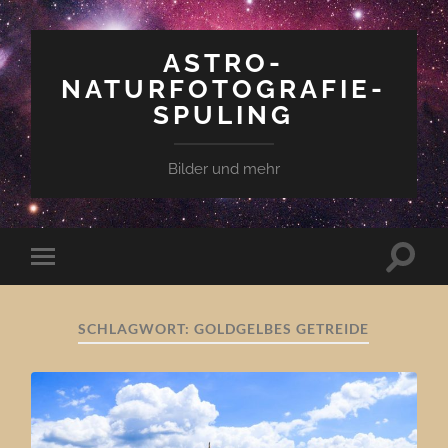
ASTRO-
NATURFOTOGRAFIE-
SPULING
Bilder und mehr
Suchfe
Mobile-
ein-/a
Menü
ein-/ausblenden
SCHLAGWORT:
GOLDGELBES GETREIDE