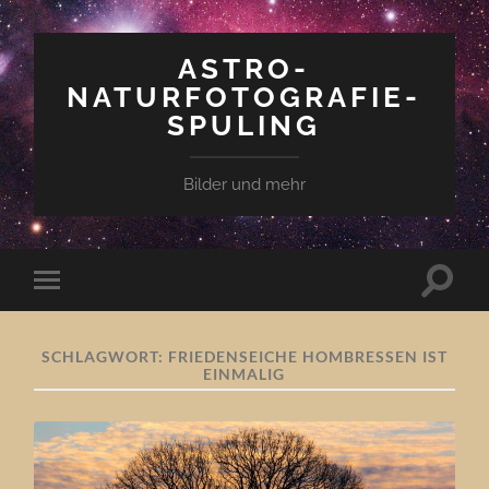
ASTRO-
NATURFOTOGRAFIE-
SPULING
Bilder und mehr
Suchfe
Mobile-
ein-/a
Menü
ein-/ausblenden
SCHLAGWORT:
FRIEDENSEICHE HOMBRESSEN IST
EINMALIG