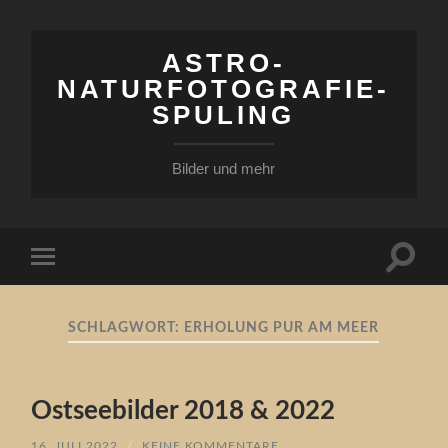
ASTRO-
NATURFOTOGRAFIE-
SPULING
Bilder und mehr
Suchfe
Mobile-
ein-/a
Menü
ein-/ausblenden
SCHLAGWORT:
ERHOLUNG PUR AM MEER
Ostseebilder 2018 & 2022
16. JULI 2022
/
KEINE KOMMENTARE