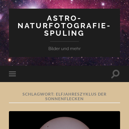
ASTRO-
NATURFOTOGRAFIE-
SPULING
Bilder und mehr
Suchfe
Mobile-
ein-/a
Menü
ein-/ausblenden
SCHLAGWORT:
ELFJAHRESZYKLUS DER
SONNENFLECKEN