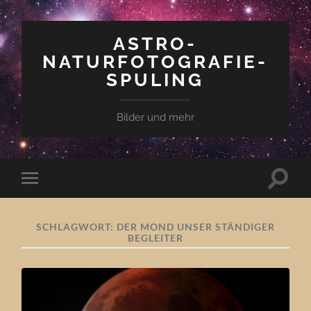
ASTRO-
NATURFOTOGRAFIE-
SPULING
Bilder und mehr
Suchfe
Mobile-
ein-/a
Menü
ein-/ausblenden
SCHLAGWORT:
DER MOND UNSER STÄNDIGER
BEGLEITER