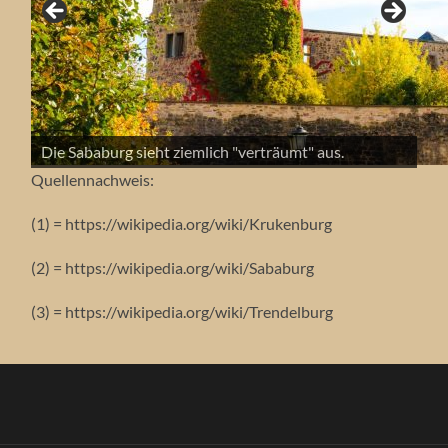
Die Trendelburg beim spektakulären
Die Trendelburg während des Lichterfests.
Die Sababurg sieht ziemlich "verträumt" aus.
Die Trendelburg mit Supermond.
Die Trendelburg bei Sonnenaufgang.
Die Krukenburg ist eine Ruine.
Die Sababurg im Herbst.
Sonnenuntergang.
Die Trendelburg mit Abendrot.
Quellennachweis:
(1) = https://wikipedia.org/wiki/Krukenburg
(2) = https://wikipedia.org/wiki/Sababurg
(3) = https://wikipedia.org/wiki/Trendelburg