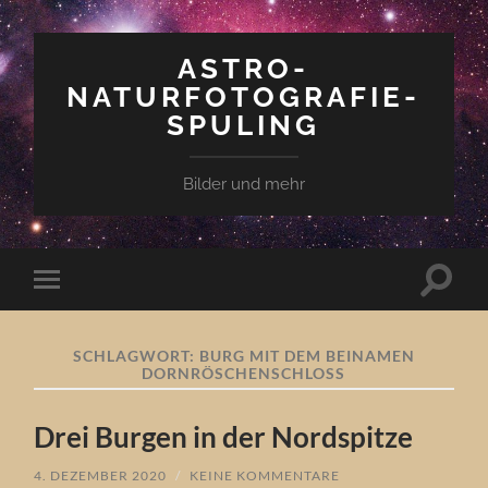
ASTRO-
NATURFOTOGRAFIE-
SPULING
Bilder und mehr
Suchfe
Mobile-
ein-/a
Menü
ein-/ausblenden
SCHLAGWORT:
BURG MIT DEM BEINAMEN
DORNRÖSCHENSCHLOSS
Drei Burgen in der Nordspitze
4. DEZEMBER 2020
/
KEINE KOMMENTARE