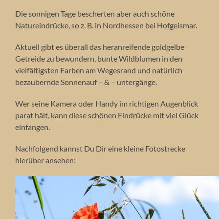
Die sonnigen Tage bescherten aber auch schöne
Natureindrücke, so z. B. in Nordhessen bei Hofgeismar.
Aktuell gibt es überall das heranreifende goldgelbe
Getreide zu bewundern, bunte Wildblumen in den
vielfältigsten Farben am Wegesrand und natürlich
bezaubernde Sonnenauf – & – untergänge.
Wer seine Kamera oder Handy im richtigen Augenblick
parat hält, kann diese schönen Eindrücke mit viel Glück
einfangen.
Nachfolgend kannst Du Dir eine kleine Fotostrecke
hierüber ansehen:
Großes Sonnenblumenfeld bei Hofgeismar, Juli 2026.
Die Hummel liebt Sonnenblumen.