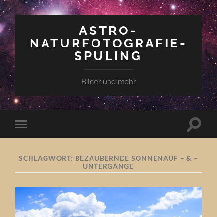
ASTRO-
NATURFOTOGRAFIE-
SPULING
Bilder und mehr
Suchfe
Mobile-
ein-/a
Menü
ein-/ausblenden
SCHLAGWORT:
BEZAUBERNDE SONNENAUF – & –
UNTERGÄNGE