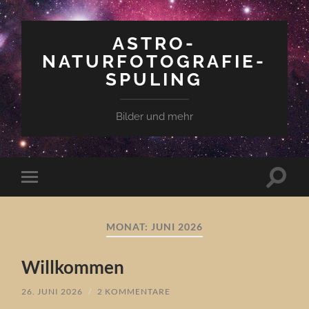
ASTRO-
NATURFOTOGRAFIE-
SPULING
Bilder und mehr
Suchfe
Mobile-
ein-/a
Menü
ein-/ausblenden
MONAT:
JUNI 2026
Willkommen
26. JUNI 2026
/
2 KOMMENTARE