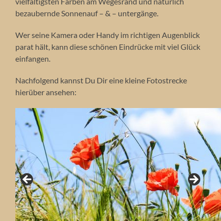
vielfältigsten Farben am Wegesrand und natürlich
bezaubernde Sonnenauf – & – untergänge.
Wer seine Kamera oder Handy im richtigen Augenblick
parat hält, kann diese schönen Eindrücke mit viel Glück
einfangen.
Nachfolgend kannst Du Dir eine kleine Fotostrecke
hierüber ansehen:
Großes Sonnenblumenfeld bei Hofgeismar, Juli 2026.
Die Hummel liebt Sonnenblumen.