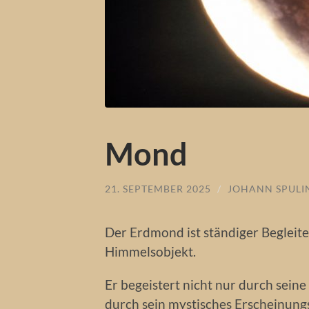
Mond
21. SEPTEMBER 2025
/
JOHANN SPULI
Der Erdmond ist ständiger Begleite
Himmelsobjekt.
Er begeistert nicht nur durch sein
durch sein mystisches Erscheinungs